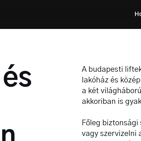
H
 és
A budapesti lift
lakóház és középü
a két világhábor
akkoriban is gyak
Főleg biztonsági
en
vagy szervizelni 