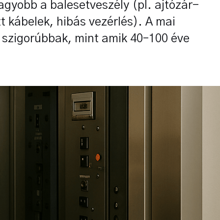
agyobb a balesetveszély (pl. ajtózár-
t kábelek, hibás vezérlés). A mai
 szigorúbbak, mint amik 40–100 éve