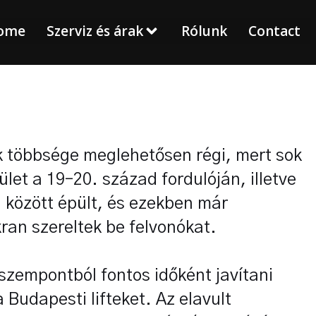
ome
Szerviz és árak
Rólunk
Contact
ek többsége meglehetősen régi, mert sok
let a 19–20. század fordulóján, illetve
ú között épült, és ezekben már
ran szereltek be felvonókat.
 szempontból fontos időként javítani
a Budapesti lifteket. Az elavult