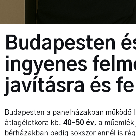
Budapesten é
ingyenes felmé
javításra és fe
Budapesten a panelházakban működő li
átlagéletkora kb.
40–50 év
, a műemlék 
bérházakban pedig sokszor ennél is rég