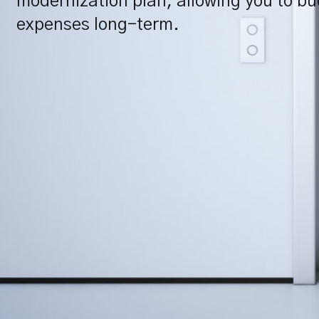
modernization plan, allowing you to bu
expenses long-term.