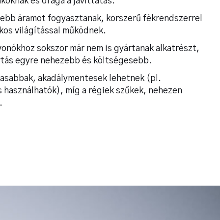
kóknak és drága a javíttatás.
esebb áramot fogyasztanak, korszerű fékrendszerrel
kos világítással működnek.
lvonókhoz sokszor már nem is gyártanak alkatrészt,
rtás egyre nehezebb és költségesebb.
gasabbak, akadálymentesek lehetnek (pl.
s használhatók), míg a régiek szűkek, nehezen
.