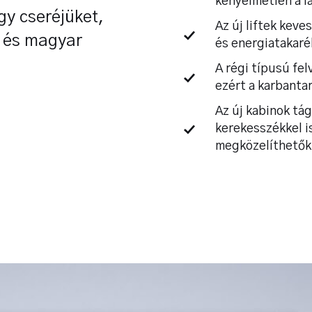
kényelmetlen a la
gy cseréjüket,
Az új liftek kev
s és magyar
és energiatakaré
A régi típusú fe
ezért a karbanta
Az új kabinok tá
kerekesszékkel i
megközelíthetők