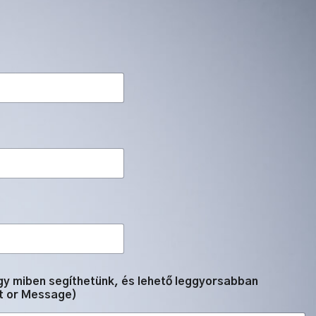
ogy miben segíthetünk, és lehető leggyorsabban
t or Message)