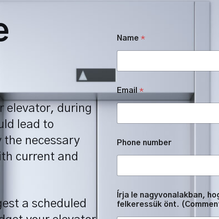
e
é
Name
*
s
Í
r
j
a
Í
Email
*
r
j
r elevator, during
a
ld lead to
y the necessary
Phone number
ith current and
Írja le nagyvonalakban, h
gest a scheduled
felkeressük önt. (Commen