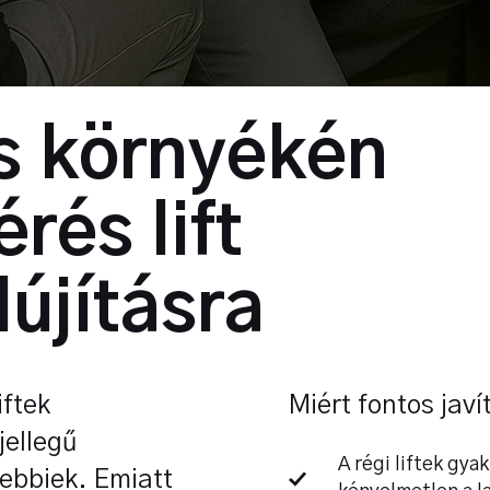
s környékén
rés lift
lújításra
ftek
Miért fontos javít
jellegű
A régi liftek gy
ebbiek. Emiatt