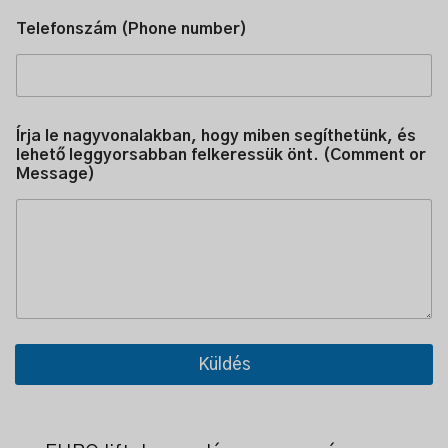
o
r
Telefonszám (Phone number)
s
a
b
b
a
n
Írja le nagyvonalakban, hogy miben segíthetünk, és
h
lehető leggyorsabban felkeressük önt. (Comment or
o
Message)
g
y
n
a
g
y
v
o
n
a
Küldés
l
a
k
b