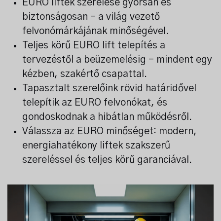
EURO liftek szerelése gyorsan és
a
n
biztonságosan – a világ vezető
,
felvonómárkájának minőségével.
Teljes körű EURO lift telepítés a
tervezéstől a beüzemelésig – mindent egy
kézben, szakértő csapattal.
Tapasztalt szerelőink rövid határidővel
telepítik az EURO felvonókat, és
gondoskodnak a hibátlan működésről.
Válassza az EURO minőséget: modern,
energiahatékony liftek szakszerű
szereléssel és teljes körű garanciával.