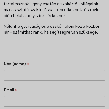
tartalmaznak. Igény esetén a szakértő kollégáink
magas szintű szaktudással rendelkeznek, és rövid
időn belül a helyszínre érkeznek.
Nálunk a gyorsaság és a szakértelem kéz a kézben
jár – számíthat ránk, ha segítségre van szüksége.
Név (name)
*
l
Email
*
e
g
g
y