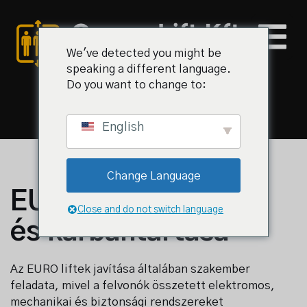
We've detected you might be
speaking a different language.
Do you want to change to:
English
al
Change Language
iz és árak
EURO liftek javítása
Close and do not switch language
k
és karbantartása
olat
Az EURO liftek javítása általában szakember
feladata, mivel a felvonók összetett elektromos,
mechanikai és biztonsági rendszereket