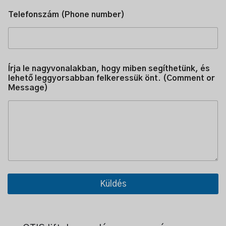
g
e
Telefonszám (Phone number)
)
(
P
h
o
n
Írja le nagyvonalakban, hogy miben segíthetünk, és
e
lehető leggyorsabban felkeressük önt. (Comment or
(
Message)
P
h
o
n
e
Küldés