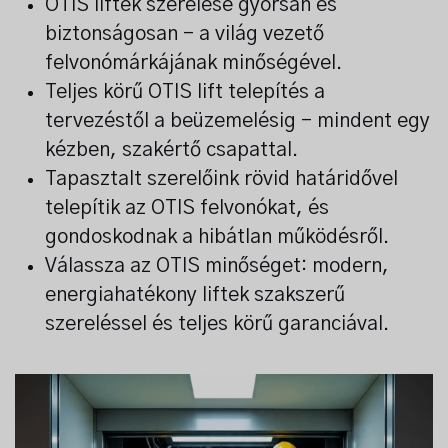
OTIS liftek szerelése gyorsan és
biztonságosan – a világ vezető
felvonómárkájának minőségével.
Teljes körű OTIS lift telepítés a
tervezéstől a beüzemelésig – mindent egy
kézben, szakértő csapattal.
Tapasztalt szerelőink rövid határidővel
telepítik az OTIS felvonókat, és
gondoskodnak a hibátlan működésről.
Válassza az OTIS minőséget: modern,
energiahatékony liftek szakszerű
szereléssel és teljes körű garanciával.