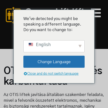
We've detected you might be
speaking a different language.
Do you want to change to:
English
al
Change Language
iz és árak
OTIS liftek javítása és
Close and do not switch language
k
karbantartása
olat
Az OTIS liftek javítása általában szakember feladata,
mivel a felvonók összetett elektromos, mechanikai
és biztonsági rendszereket tartalmaznak. Igény