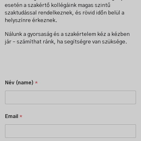
esetén a szakértő kollégáink magas szintű
szaktudással rendelkeznek, és rövid időn belül a
helyszínre érkeznek.
Nálunk a gyorsaság és a szakértelem kéz a kézben
jár – számíthat ránk, ha segítségre van szüksége.
Név (name)
*
M
Email
*
e
s
s
a