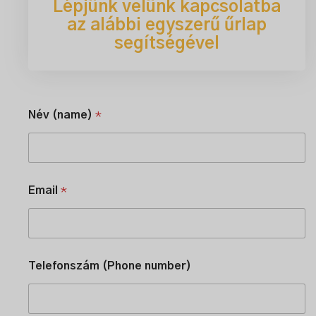
Lépjünk velünk kapcsolatba
az alábbi egyszerű űrlap
segítségével
Név (name)
*
Email
*
é
Telefonszám (Phone number)
s
s
e