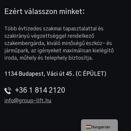
Ezért válasszon minket:
Több évtizedes szakmai tapasztalattal és
szakirányú végzettséggel rendelkező
szakembergárda, kiváló minőségű eszköz- és
járműpark, az igényeket maximálisan kielégítő
iroda, műhely és telephely biztosítja.
1134 Budapest,
Váci út 45. (C ÉPÜLET)
+36 1 814 2120
info@group-lift.hu
German
English
Hungarian