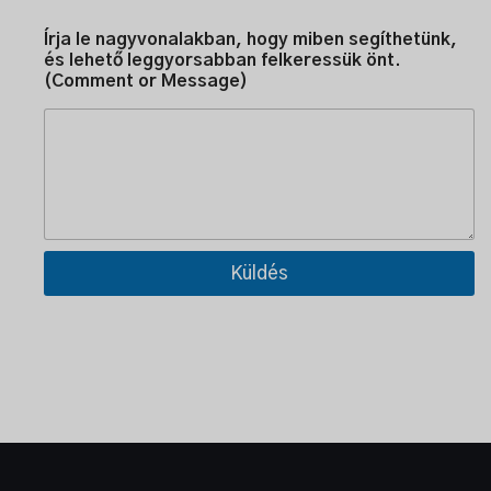
g
í
Írja le nagyvonalakban, hogy miben segíthetünk,
t
és lehető leggyorsabban felkeressük önt.
h
(Comment or Message)
e
t
ü
n
k
,
é
s
Küldés