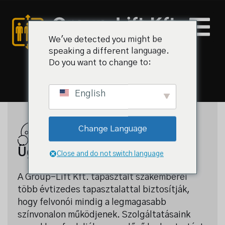
We've detected you might be
speaking a different language.
Do you want to change to:
English
al
Change Language
iz és árak
Ügyfélszolgálat
Close and do not switch language
k
A Group-Lift Kft. tapasztalt szakemberei
több évtizedes tapasztalattal biztosítják,
olat
hogy felvonói mindig a legmagasabb
színvonalon működjenek. Szolgáltatásaink