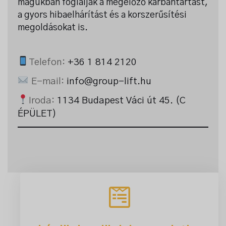
magukban foglalják a megelőző karbantartást,
a gyors hibaelhárítást és a korszerűsítési
megoldásokat is.
Telefon:
+36 1 814 2120
E-mail:
info@group-lift.hu
Iroda:
1134 Budapest Váci út 45. (C
ÉPÜLET)