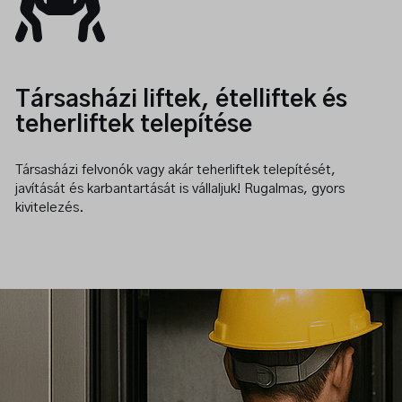
Kérjen ajánlatot!
Társasházi liftek, ételliftek és
teherliftek telepítése
Vegye fel velünk a kapcsolatot, keresse bármelyik
munkatársunkat bizalommal!
Társasházi felvonók vagy akár teherliftek telepítését,
javítását és karbantartását is vállaljuk! Rugalmas, gyors
Kapcsolat
kivitelezés.