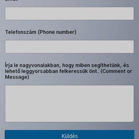
Telefonszám (Phone number)
é
Írja le nagyvonalakban, hogy miben segíthetünk, és
s
lehető leggyorsabban felkeressük önt. (Comment or
Í
Message)
r
j
a
l
e
g
g
y
o
r
Küldés
s