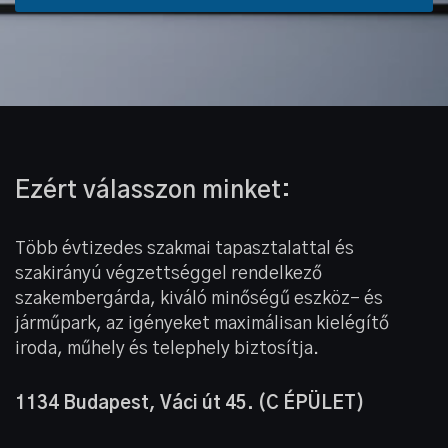
a
b
b
a
n
Ezért válasszon minket:
Több évtizedes szakmai tapasztalattal és
szakirányú végzettséggel rendelkező
szakembergárda, kiváló minőségű eszköz- és
járműpark, az igényeket maximálisan kielégítő
iroda, műhely és telephely biztosítja.
1134 Budapest,
Váci út 45. (C ÉPÜLET)