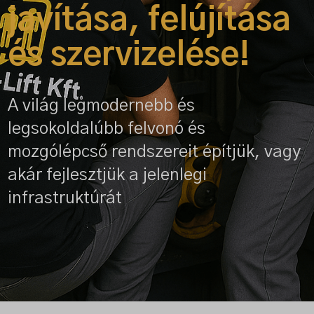
javítása, felújítása
és szervizelése!
A világ legmodernebb és
legsokoldalúbb felvonó és
mozgólépcső rendszereit építjük, vagy
akár fejlesztjük a jelenlegi
infrastruktúrát