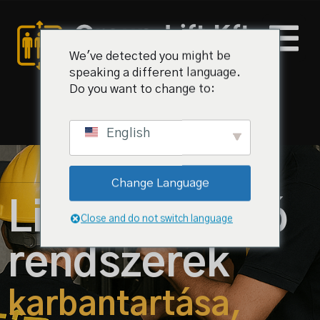
We've detected you might be
speaking a different language.
Do you want to change to:
English
al
Change Language
iz és árak
Lift és felvonó
Close and do not switch language
k
rendszerek
olat
karbantartása,