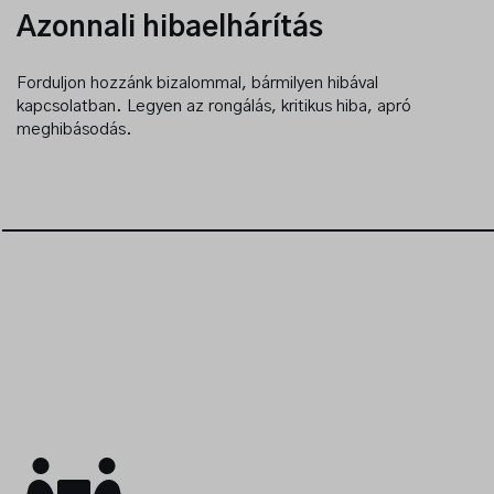
Azonnali hibaelhárítás
Vegye fel velünk a kapcsolatot, keresse bármelyik
munkatársunkat bizalommal!
Forduljon hozzánk bizalommal, bármilyen hibával
kapcsolatban. Legyen az rongálás, kritikus hiba, apró
Kapcsolat
meghibásodás.