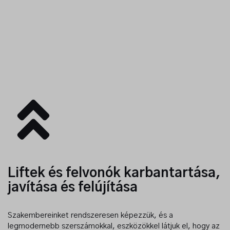
Kérjen ajánlatot!
Liftek és felvonók karbantartása,
javítása és felújítása
Vegye fel velünk a kapcsolatot, keresse bármelyik
munkatársunkat bizalommal!
Szakembereinket rendszeresen képezzük, és a
legmodernebb szerszámokkal, eszközökkel látjuk el, hogy az
Kapcsolat